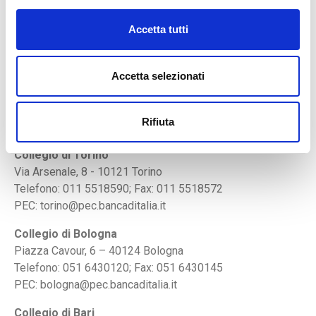
Via Miguel Cervantes, 71 - 80133 Napoli
Accetta tutti
Telefono: 081 7975350; Fax: 081 7975355
PEC:
napoli@pec.bancaditalia.it
Segreteria tecnica del Collegio di Roma
Accetta selezionati
Via Venti Settembre, 97/e 00187 Roma
Telefono: 06 47929235; Fax: 06 479294208
Rifiuta
PEC:
romasede@pec.bancaditalia.it
Collegio di Torino
Via Arsenale, 8 - 10121 Torino
Telefono: 011 5518590; Fax: 011 5518572
PEC: torino@pec.bancaditalia.it
Collegio di Bologna
Piazza Cavour, 6 – 40124 Bologna
Telefono: 051 6430120; Fax: 051 6430145
PEC: bologna@pec.bancaditalia.it
Collegio di Bari