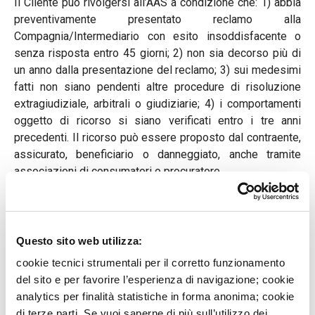
Il Cliente può rivolgersi all’AAS a condizione che: 1) abbia
preventivamente presentato reclamo alla
Compagnia/Intermediario con esito insoddisfacente o
senza risposta entro 45 giorni; 2) non sia decorso più di
un anno dalla presentazione del reclamo; 3) sui medesimi
fatti non siano pendenti altre procedure di risoluzione
extragiudiziale, arbitrali o giudiziarie; 4) i comportamenti
oggetto di ricorso si siano verificati entro i tre anni
precedenti. Il ricorso può essere proposto dal contraente,
assicurato, beneficiario o danneggiato, anche tramite
associazioni di consumatori o procuratore.
Per conoscere l’ambito di competenza e le modalità di
presentazione del ricorso, il Cliente può consultare il
sito
www.arbitroassicurativo.
org
oppure chiedere
informazioni presso la Banca.
Questo sito web utilizza:
Per maggiori informazioni sul portale e sulle modalità di
cookie tecnici strumentali per il corretto funzionamento
funzionamento è possibile consultare la guida “AAS in
del sito e per favorire l’esperienza di navigazione; cookie
parole
semplici
".
analytics per finalità statistiche in forma anonima; cookie
di terze parti. Se vuoi saperne di più sull’utilizzo dei